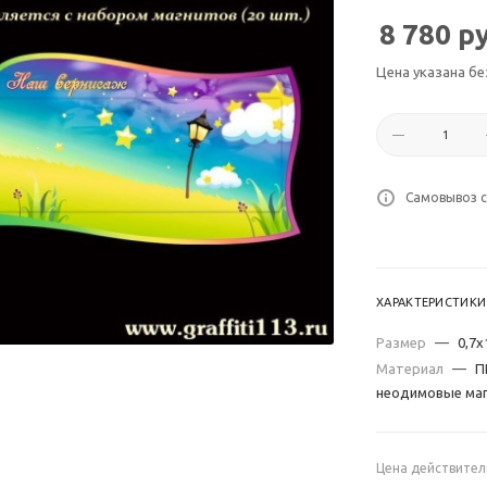
8 780
ру
Цена указана бе
Самовывоз с
ХАРАКТЕРИСТИКИ
Размер
—
0,7х
Материал
—
П
неодимовые маг
Цена действител