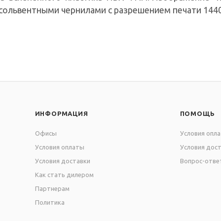
осольвентными чернилами с разрешением печати 1440
иалом - магнитомягким железом.
ИНФОРМАЦИЯ
ПОМОЩЬ
Офисы
Условия опл
Условия оплаты
Условия дос
Условия доставки
Вопрос-отве
Как стать дилером
Партнерам
Политика