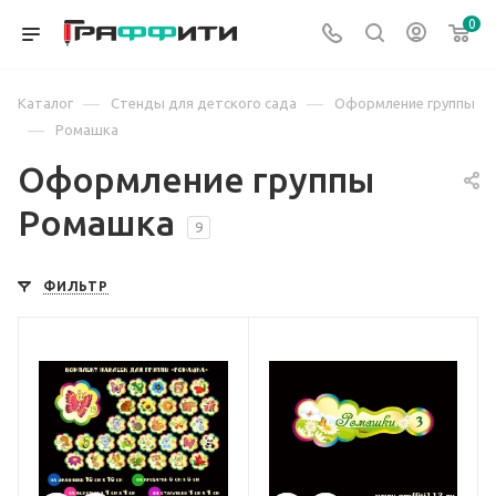
0
—
—
Каталог
Стенды для детского сада
Оформление группы
—
Ромашка
Оформление группы
Ромашка
9
ФИЛЬТР