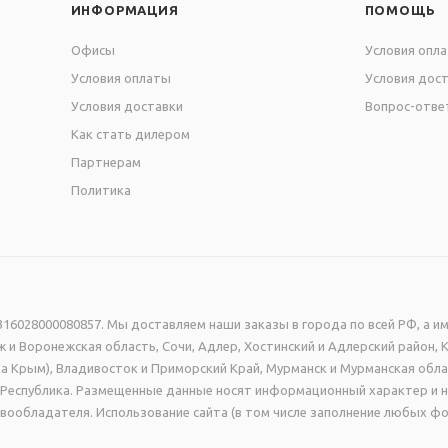
ИНФОРМАЦИЯ
ПОМОЩЬ
Офисы
Условия опл
Условия оплаты
Условия дос
Условия доставки
Вопрос-отве
Как стать дилером
Партнерам
Политика
16028000080857. Мы доставляем наши заказы в города по всей РФ, а им
 и Воронежская область, Сочи, Адлер, Хостинский и Адлерский район, 
а Крым), Владивосток и Приморский Край, Мурманск и Мурманская обла
ая Республика. Размещенные данные носят информационный характер и 
вообладателя. Использование сайта (в том числе заполнение любых фо