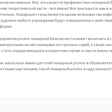
ли менее важных. Всё, что касается профилактики пожарной 
ия теоретической части – всё важно! Всё пригодится нам в 
ительно. Пожарный стенд является одним из множества ин
трудники любого учреждения будут осведомлены о действиях
 форме.
приятии уголок пожарной безопасности может включать в с
 размещёнными на нём номерами экстренных служб, а также 
 стать опредкляющей в конкретном случае и спасти жизнь ч
том, насколько важен детский пожарный уголок в образоват
етными картинками, такой пожарный уголок в саду принесёт 