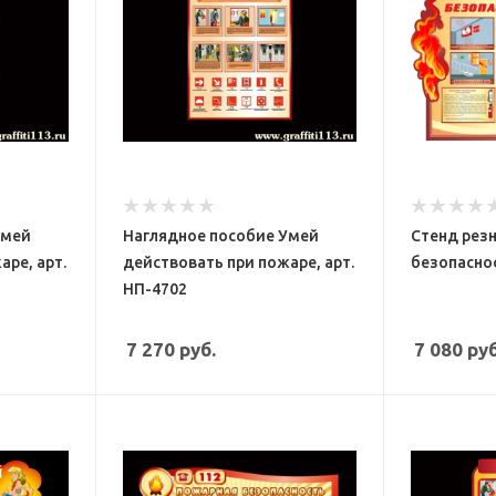
Умей
Наглядное пособие Умей
Стенд рез
аре, арт.
действовать при пожаре, арт.
безопаснос
НП-4702
7 270
руб.
7 080
руб