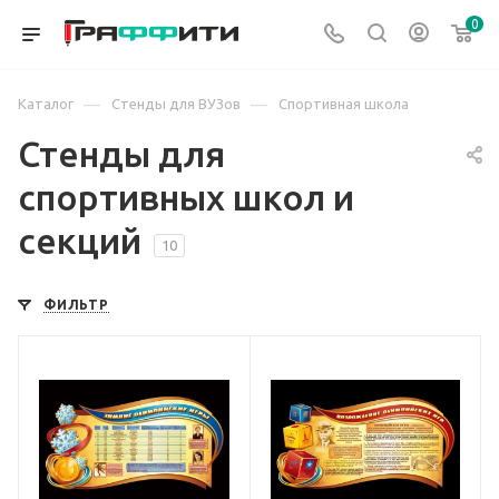
0
—
—
Каталог
Стенды для ВУЗов
Спортивная школа
Стенды для
спортивных школ и
секций
10
ФИЛЬТР