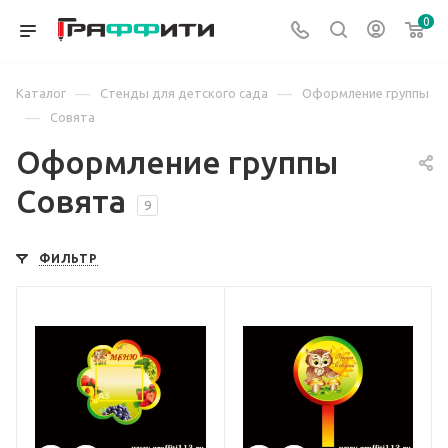
0
—
—
Каталог
Стенды для детского сада
Оформление группы
—
Совята
Оформление группы
Совята
9
ФИЛЬТР