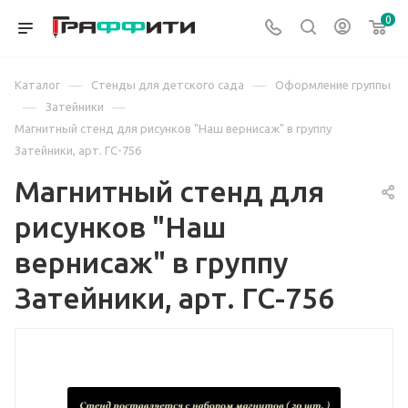
0
—
—
Каталог
Стенды для детского сада
Оформление группы
—
—
Затейники
Магнитный стенд для рисунков "Наш вернисаж" в группу
Затейники, арт. ГС-756
Магнитный стенд для
рисунков "Наш
вернисаж" в группу
Затейники, арт. ГС-756