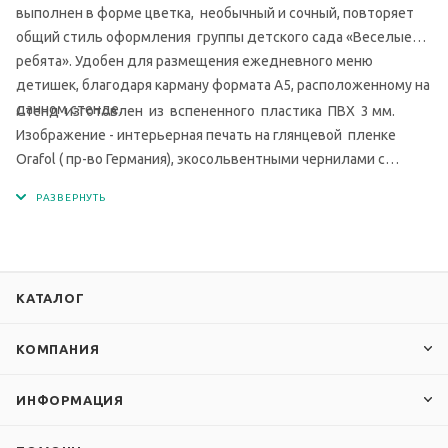
выполнен в форме цветка, необычный и сочный, повторяет
общий стиль оформления группы детского сада «Веселые
ребята». Удобен для размещения ежедневного меню
детишек, благодаря карману формата А5, расположенному на
данном стенде.
Стенд изготовлен из вспененного пластика ПВХ 3 мм.
Изображение - интерьерная печать на глянцевой пленке
Orafol ( пр-во Германия), экосольвентными чернилами с
разрешением печати 1440 dpi. Кармашки изготовлены из
современного прочного и прозрачного материала - ПЭТ.
КАТАЛОГ
КОМПАНИЯ
ИНФОРМАЦИЯ