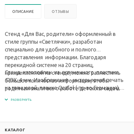
ОПИСАНИЕ
ОТЗЫВЫ
Стенд «Для Вас, родители» оформленный в
стиле группы «Светлячки», разработан
специально для удобного и полного
представления информации. Благодаря
перекидной системе на 20 страниц,
Стенд изготовлен из вспененного пластика
прикрепленной на стенде, можно разместить
ПВХ 4 мм. Изображение - интерьерная печать
большое количество информации, чтобы
на глянцевой пленке Orafol ( пр-во Германия),
родители знали все о работе детского сада и
экосольвентными чернилами с разрешением
предстоящих мероприятиях.
печати 1440 dpi. На стенде
закреплена перекидная система высокого
качества на 10 рамок (20 страниц). Формат рамок
- А4. Производство - Германия (Durable).
КАТАЛОГ