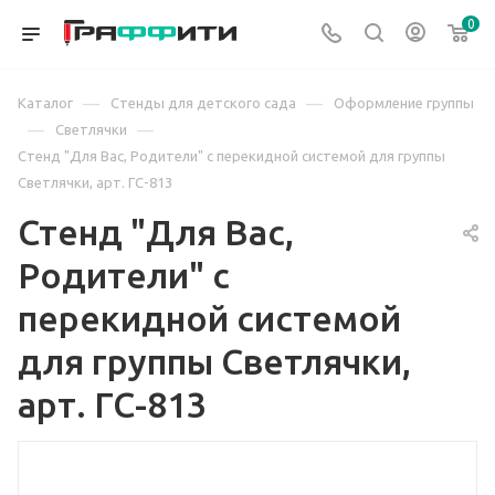
0
—
—
Каталог
Стенды для детского сада
Оформление группы
—
—
Светлячки
Стенд "Для Вас, Родители" с перекидной системой для группы
Светлячки, арт. ГС-813
Стенд "Для Вас,
Родители" с
перекидной системой
для группы Светлячки,
арт. ГС-813