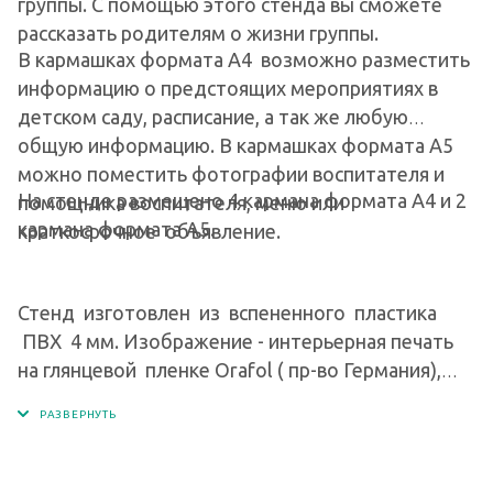
группы. С помощью этого стенда вы сможете
рассказать родителям о жизни группы.
В кармашках формата А4 возможно разместить
информацию о предстоящих мероприятиях в
детском саду, расписание, а так же любую
общую информацию. В кармашках формата А5
можно поместить фотографии воспитателя и
На стенде размещено 4 кармана формата А4 и 2
помощника воспитателя, меню или
кармана формата А5.
краткосрочное объявление.
Стенд изготовлен из вспененного пластика
ПВХ 4 мм. Изображение - интерьерная печать
на глянцевой пленке Orafol ( пр-во Германия),
экосольвентными чернилами с разрешением
печати 1440 dpi. Кармашки изготовлены из
современного прочного и прозрачного
материала - ПЭТ.