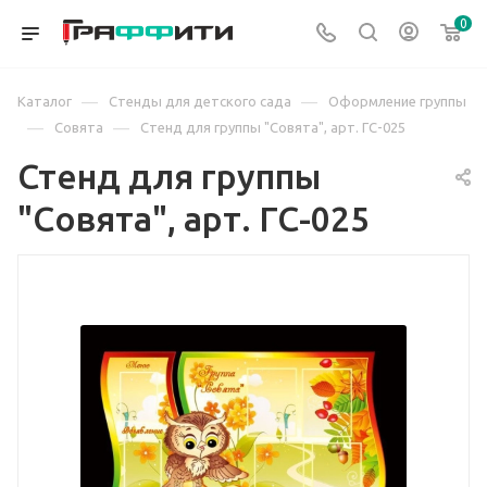
0
—
—
Каталог
Стенды для детского сада
Оформление группы
—
—
Совята
Стенд для группы "Совята", арт. ГС-025
Стенд для группы
"Совята", арт. ГС-025