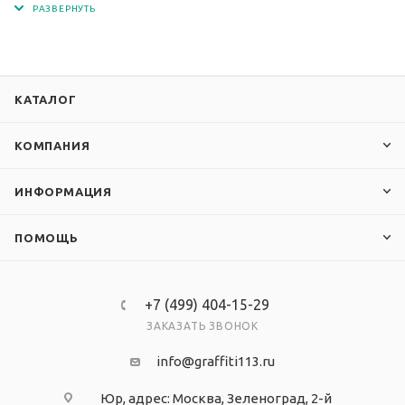
экосольвентными чернилами с разрешением
печати 1440 dpi. Магнитная поверхность
представлена современным материалом -
магнитомягким железом.
КАТАЛОГ
КОМПАНИЯ
ИНФОРМАЦИЯ
ПОМОЩЬ
+7 (499) 404-15-29
ЗАКАЗАТЬ ЗВОНОК
info@graffiti113.ru
Юр, адрес: Москва, Зеленоград, 2-й