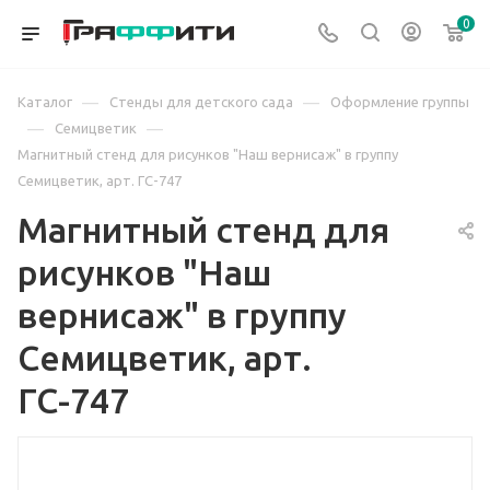
0
—
—
Каталог
Стенды для детского сада
Оформление группы
—
—
Семицветик
Магнитный стенд для рисунков "Наш вернисаж" в группу
Семицветик, арт. ГС-747
Магнитный стенд для
рисунков "Наш
вернисаж" в группу
Семицветик, арт.
ГС-747