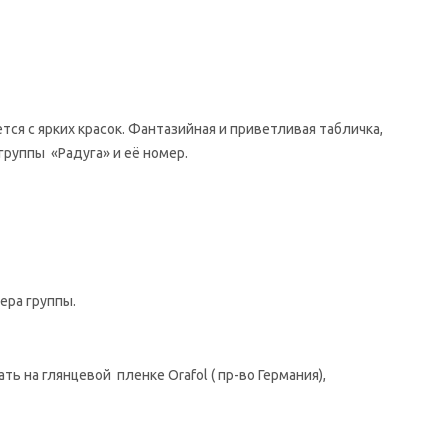
тся с ярких красок. Фантазийная и приветливая табличка,
группы «Радуга» и её номер.
ера группы.
 на глянцевой пленке Orafol ( пр-во Германия),