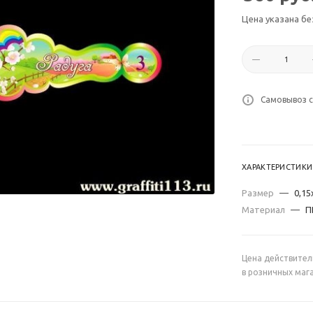
Цена указана бе
Самовывоз с
ХАРАКТЕРИСТИКИ
Размер
—
0,15
Материал
—
П
Цена действител
в розничных маг