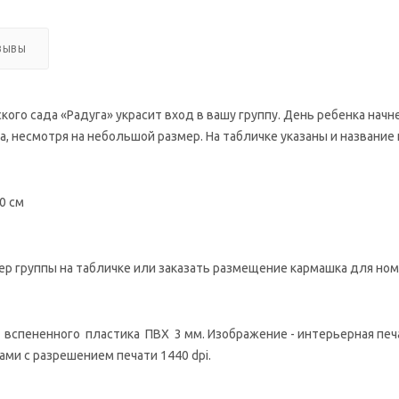
ЗЫВЫ
кого сада «Радуга» украсит вход в вашу группу. День ребенка начне
 несмотря на небольшой размер. На табличке указаны и название 
0 см
р группы на табличке или заказать размещение кармашка для ном
вспененного пластика ПВХ 3 мм. Изображение - интерьерная печать
ми с разрешением печати 1440 dpi.