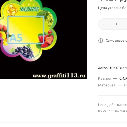
Цена указана бе
Самовывоз с
ХАРАКТЕРИСТИКИ
Размер
—
0,4х
Материал
—
П
Цена действител
в розничных маг