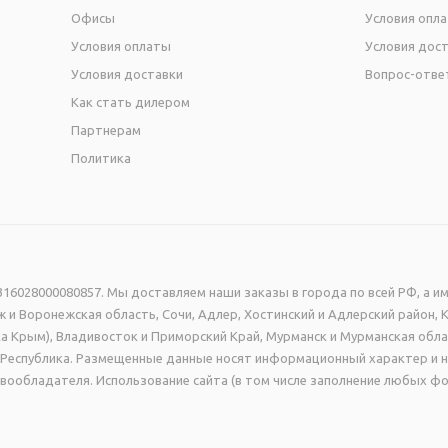
Офисы
Условия опл
Условия оплаты
Условия дос
Условия доставки
Вопрос-отве
Как стать дилером
Партнерам
Политика
16028000080857. Мы доставляем наши заказы в города по всей РФ, а им
 и Воронежская область, Сочи, Адлер, Хостинский и Адлерский район, 
а Крым), Владивосток и Приморский Край, Мурманск и Мурманская обла
ая Республика. Размещенные данные носят информационный характер и 
вообладателя. Использование сайта (в том числе заполнение любых фо