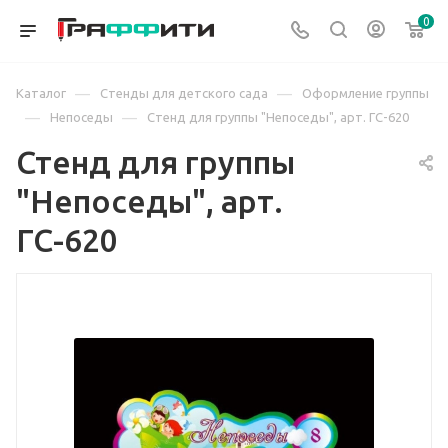
0
—
—
Каталог
Стенды для детского сада
Оформление группы
—
—
Непоседы
Стенд для группы "Непоседы", арт. ГС-620
Стенд для группы
"Непоседы", арт.
ГС-620