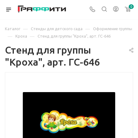
0
—
—
Каталог
Стенды для детского сада
Оформление группы
—
—
Кроха
Стенд для группы "Кроха", арт. ГС-646
Стенд для группы
"Кроха", арт. ГС-646