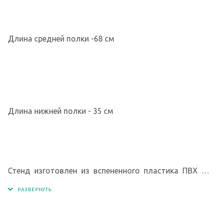
Длина средней полки -68 см
Длина нижней полки - 35 см
Стенд изготовлен из вспененного пластика ПВХ 4
мм. Изображение - интерьерная печать на глянцевой
пленке Orafol ( пр-во Германия), экосольвентными
чернилами с разрешением печати 1440 dpi.