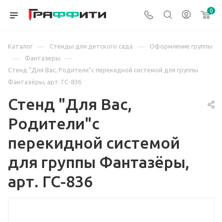
0
—
—
Каталог
Стенды для детского сада
Оформление группы
—
—
Фантазеры
Стенд "Для Вас, Родители"с перекидной системой для группы
Фантазёры, арт. ГС-836
Стенд "Для Вас,
Родители"с
перекидной системой
для группы Фантазёры,
арт. ГС-836