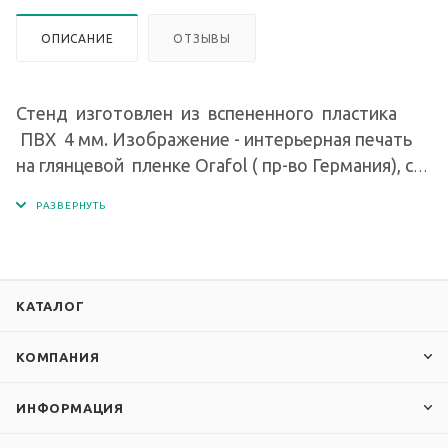
ОПИСАНИЕ
ОТЗЫВЫ
Стенд изготовлен из вспененного пластика
ПВХ 4 мм. Изображение - интерьерная печать
на глянцевой пленке Orafol ( пр-во Германия), с
разрешением печати 1440 dpi. На стенде
закреплена перекидная система высокого
качества на 10 рамок (20 страниц). Формат
рамок - А4. Производство - Германия (Durable).
КАТАЛОГ
КОМПАНИЯ
ИНФОРМАЦИЯ