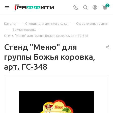
0
—
—
Каталог
Стенды для детского сада
Оформление группы
—
—
Божья коровка
Стенд "Меню" для группы Божья коровка, арт. ГС-348
Стенд "Меню" для
группы Божья коровка,
арт. ГС-348