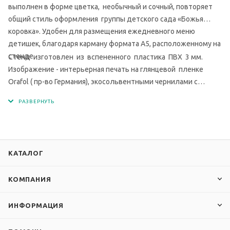
выполнен в форме цветка, необычный и сочный, повторяет
общий стиль оформления группы детского сада «Божья
коровка». Удобен для размещения ежедневного меню
детишек, благодаря карману формата А5, расположенному на
стенде.
Стенд изготовлен из вспененного пластика ПВХ 3 мм.
Изображение - интерьерная печать на глянцевой пленке
Orafol ( пр-во Германия), экосольвентными чернилами с
разрешением печати 1440 dpi. Кармашки изготовлены из
современного прочного и прозрачного материала - ПЭТ.
КАТАЛОГ
КОМПАНИЯ
ИНФОРМАЦИЯ