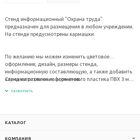
Стенд информационный "Охрана труда"
предназначен для размещения в любом учреждении.
На стенде предусмотрены кармашки.
По желанию мы можем изменить цветовое
оформление, дизайн, размеры стенда,
информационную составляющую, а также добавить
карманы различных форматов.
Стенд изготовлен из вспененного пластика ПВХ 3 мм.
Изображение - интерьерная печать на глянцевой
пленке Orafol (пр-во Германия), экосольвентными
чернилами с разрешением печати 1440 dpi. Кармашки
изготовлены из современного, прочного и
прозрачного материала - ПЭТ.
КАТАЛОГ
КОМПАНИЯ