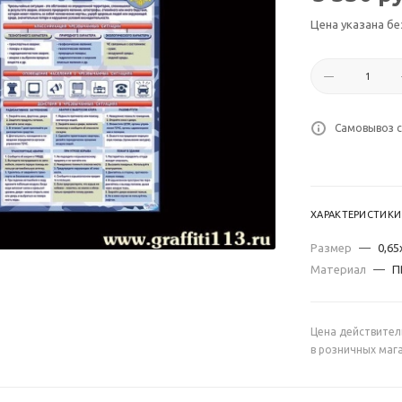
Цена указана бе
Самовывоз с
ХАРАКТЕРИСТИКИ
Размер
—
0,65
Материал
—
П
Цена действител
в розничных маг