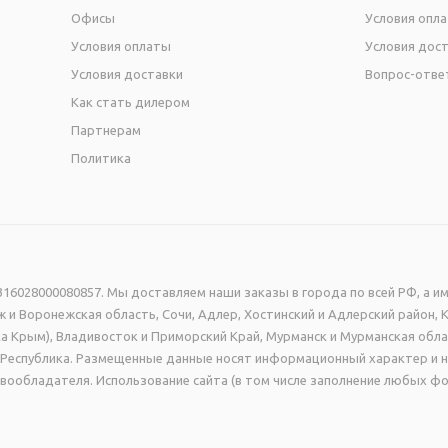
Офисы
Условия опл
Условия оплаты
Условия дос
Условия доставки
Вопрос-отве
Как стать дилером
Партнерам
Политика
16028000080857. Мы доставляем наши заказы в города по всей РФ, а им
 и Воронежская область, Сочи, Адлер, Хостинский и Адлерский район, 
а Крым), Владивосток и Приморский Край, Мурманск и Мурманская обла
ая Республика. Размещенные данные носят информационный характер и 
вообладателя. Использование сайта (в том числе заполнение любых фо