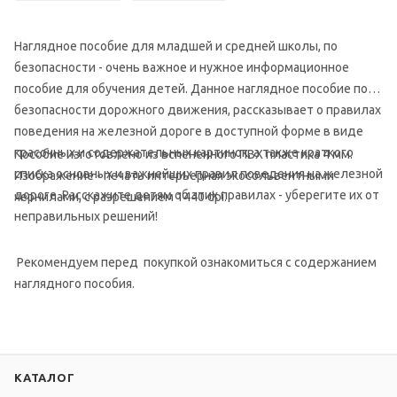
Наглядное пособие для младшей и средней школы, по
безопасности - очень важное и нужное информационное
пособие для обучения детей. Данное наглядное пособие по
безопасности дорожного движения, рассказывает о правилах
поведения на железной дороге в доступной форме в виде
красочных и содержательных картинок, а также краткого
Пособие изготовлено из вспененного ПВХ пластика 4 мм.
списка основных и важнейших правил поведения на железной
Изображение - печать интерьерная экосольвентными
дороге. Расскажите детям об этих правилах - уберегите их от
чернилами, с разрешением 1440 dpi.
неправильных решений!
Рекомендуем перед покупкой ознакомиться с содержанием
наглядного пособия.
КАТАЛОГ