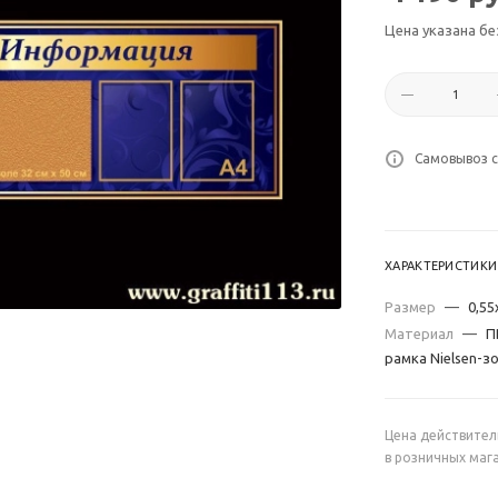
Цена указана бе
Самовывоз с
ХАРАКТЕРИСТИКИ
Размер
—
0,55
Материал
—
П
рамка Nielsen-з
Цена действител
в розничных маг