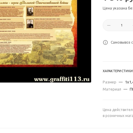
Цена указана бе
Самовывоз с
ХАРАКТЕРИСТИКИ
Размер
—
1х1,
Материал
—
П
Цена действител
в розничных маг