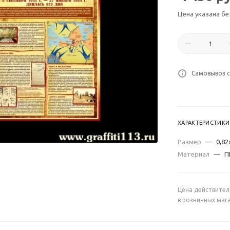
Цена указана бе
Самовывоз с
ХАРАКТЕРИСТИКИ
Размер
—
0,82
Материал
—
П
Цена действител
в розничных маг