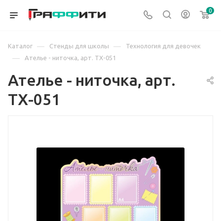
0
—
—
Каталог
Стенды для школы
Технология для девочек
—
Ателье - ниточка, арт. ТХ-051
Ателье - ниточка, арт.
ТХ-051