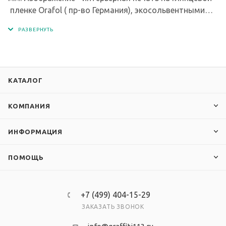
пленке Orafol ( пр-во Германия), экосольвентными
чернилами с разрешением печати 1440 dpi. Кармашки
изготовлены из современного прочного и
прозрачного материала - ПЭТ.
КАТАЛОГ
КОМПАНИЯ
ИНФОРМАЦИЯ
ПОМОЩЬ
+7 (499) 404-15-29
ЗАКАЗАТЬ ЗВОНОК