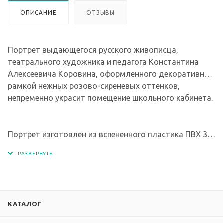
ОПИСАНИЕ
ОТЗЫВЫ
Портрет выдающегося русского живописца,
театрального художника и педагога Константина
Алексеевича Коровина, оформленного декоративной
рамкой нежных розово-сиреневых оттенков,
непременно украсит помещение школьного кабинета.
Портрет изготовлен из вспененного пластика ПВХ 3
мм. Изображение - интерьерная печать на глянцевой
пленке Orafol ( пр-во Германия), экосольвентными
чернилами с разрешением печати 1440 dpi.
КАТАЛОГ