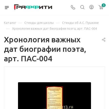
0
—
—
Каталог
Стенды для школы
Стенды об А.С. Пушкине
—
Хронология важных дат биографии поэта, арт. ПАС-004
Хронология важных
дат биографии поэта,
арт. ПАС-004