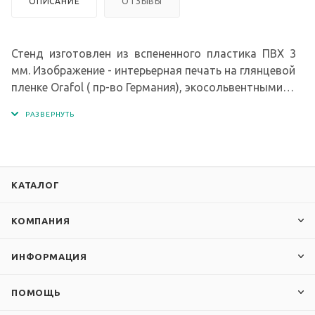
ОПИСАНИЕ
ОТЗЫВЫ
Стенд изготовлен из вспененного пластика ПВХ 3
мм. Изображение - интерьерная печать на глянцевой
пленке Orafol ( пр-во Германия), экосольвентными
чернилами с разрешением печати 1440 dpi. Кармашки
изготовлены из современного прочного и
прозрачного материала - ПЭТ.
КАТАЛОГ
КОМПАНИЯ
ИНФОРМАЦИЯ
ПОМОЩЬ