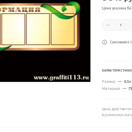
Цена указана бе
Самовывоз с
ХАРАКТЕРИСТИКИ
Размер
—
0,5х
Материал
—
П
Цена действител
в розничных маг