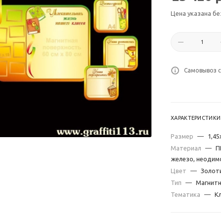
Цена указана бе
Самовывоз с
ХАРАКТЕРИСТИКИ
Размер
—
1,45
Материал
—
П
железо, неодим
Цвет
—
Золот
Тип
—
Магнитн
Тематика
—
К