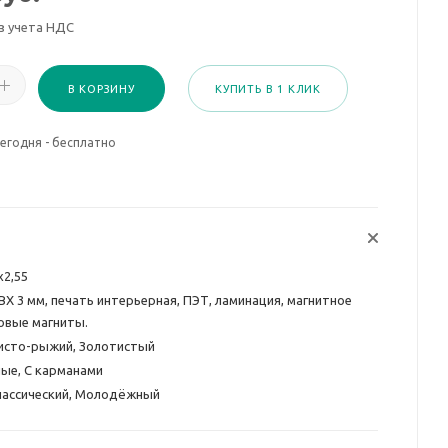
з учета НДС
В КОРЗИНУ
КУПИТЬ В 1 КЛИК
егодня - бесплатно
х2,55
ВХ 3 мм, печать интерьерная, ПЭТ, ламинация, магнитное
овые магниты.
исто-рыжий, Золотистый
ые, С карманами
лассический, Молодёжный