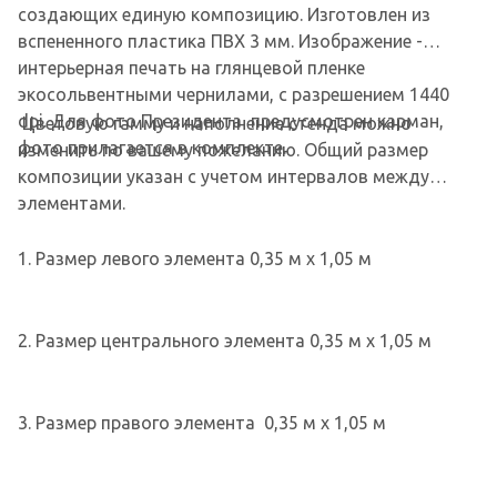
создающих единую композицию. Изготовлен из
вспененного пластика ПВХ 3 мм. Изображение -
интерьерная печать на глянцевой пленке
экосольвентными чернилами, с разрешением 1440
dpi. Для фото Президента предусмотрен карман,
Цветовую гамму и наполнение стенда можно
фото прилагается в комплекте.
изменить по вашему пожеланию. Общий размер
композиции указан с учетом интервалов между
элементами.
1. Размер левого элемента 0,35 м х 1,05 м
2. Размер центрального элемента 0,35 м х 1,05 м
3. Размер правого элемента 0,35 м х 1,05 м