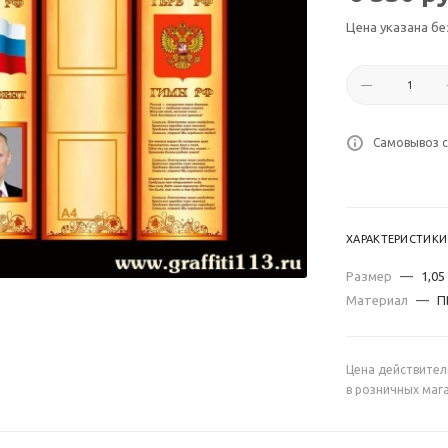
Цена указана бе
Самовывоз с
ХАРАКТЕРИСТИКИ
Размер
—
1,05
Материал
—
П
Цена действител
в розничных маг