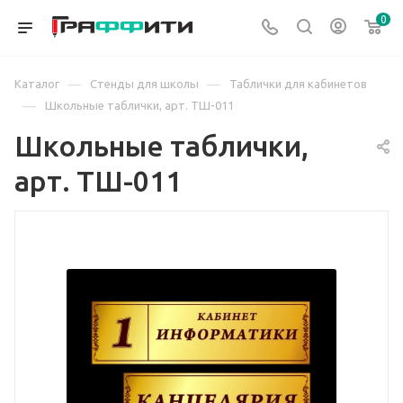
0
—
—
Каталог
Стенды для школы
Таблички для кабинетов
—
Школьные таблички, арт. ТШ-011
Школьные таблички,
арт. ТШ-011