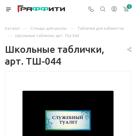
0
—
—
Каталог
Стенды для школы
Таблички для кабинетов
—
Школьные таблички, арт. ТШ-044
Школьные таблички,
арт. ТШ-044