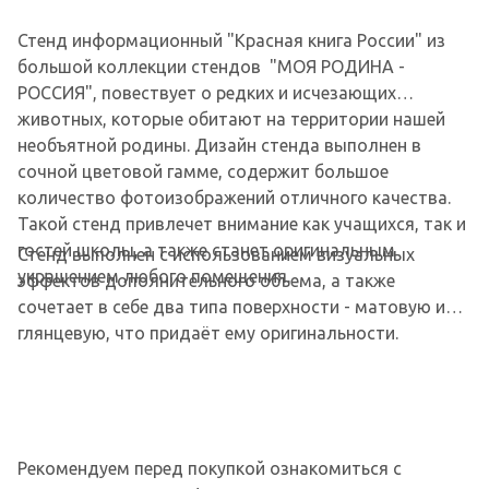
Стенд информационный "Красная книга России" из
большой коллекции стендов "МОЯ РОДИНА -
РОССИЯ", повествует о редких и исчезающих
животных, которые обитают на территории нашей
необъятной родины. Дизайн стенда выполнен в
сочной цветовой гамме, содержит большое
количество фотоизображений отличного качества.
Такой стенд привлечет внимание как учащихся, так и
гостей школы, а также станет оригинальным
Стенд выполнен с использованием визуальных
украшением любого помещения.
эффектов дополнительного объема, а также
сочетает в себе два типа поверхности - матовую и
глянцевую, что придаёт ему оригинальности.
Рекомендуем перед покупкой ознакомиться с