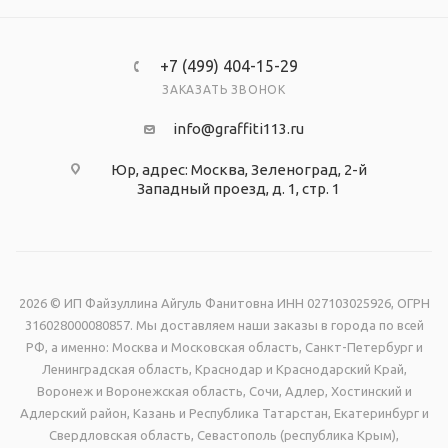
сочетает в себе два типа поверхности - матовую и
глянцевую, что придаёт ему оригинальности.
+7 (499) 404-15-29
ЗАКАЗАТЬ ЗВОНОК
info@graffiti113.ru
Рекомендуем перед покупкой ознакомиться с
содержанием стенда!
Юр, адрес: Москва, Зеленоград, 2-й
Западный проезд, д. 1, стр. 1
Стенд изготовлен из вспененного пластика ПВХ 3
мм. Изображение - интерьерная печать на глянцевой
пленке Orafol ( пр-во Германия), экосольвентными
2026 © ИП Файзуллина Айгуль Фанитовна ИНН 027103025926, ОГРН
чернилами с разрешением печати 1440 dpi.
316028000080857. Мы доставляем наши заказы в города по всей
РФ, а именно: Москва и Московская область, Санкт-Петербург и
Ленинградская область, Краснодар и Краснодарский Край,
Воронеж и Воронежская область, Сочи, Адлер, Хостинский и
Адлерский район, Казань и Республика Татарстан, Екатеринбург и
Свердловская область, Севастополь (республика Крым),