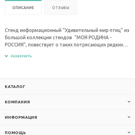
ОПИСАНИЕ
ОТЗЫВЫ
Стенд информационный "Удивительный мир птиц" из
большой коллекции стендов "МОЯ РОДИНА -
РОССИЯ", повествует о таких потрясающих редких
птицах, которые обитают на территории нашей
необъятной родины. Дизайн стенда выполнен в
сочной цветовой гамме, содержит фотоизображения
отличного качества. Такой стенд привлечет
внимание как учащихся, так и гостей школы, а также
КАТАЛОГ
станет оригинальным украшением любого
помещения.
КОМПАНИЯ
ИНФОРМАЦИЯ
Стенд выполнен с использованием визуальных
эффектов дополнительного объема, а также
ПОМОЩЬ