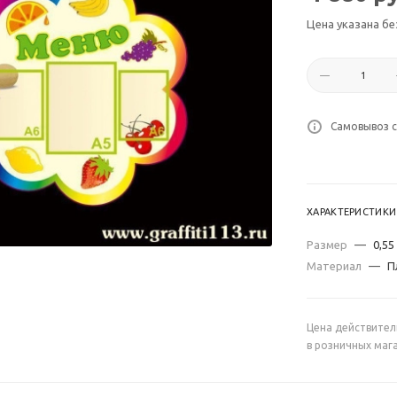
Цена указана бе
Самовывоз с
ХАРАКТЕРИСТИКИ
Размер
—
0,55
Материал
—
П
Цена действител
в розничных маг