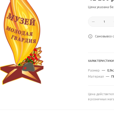
Цена указана бе
Самовывоз с
ХАРАКТЕРИСТИКИ
Размер
—
0,9х
Материал
—
П
Цена действител
в розничных маг