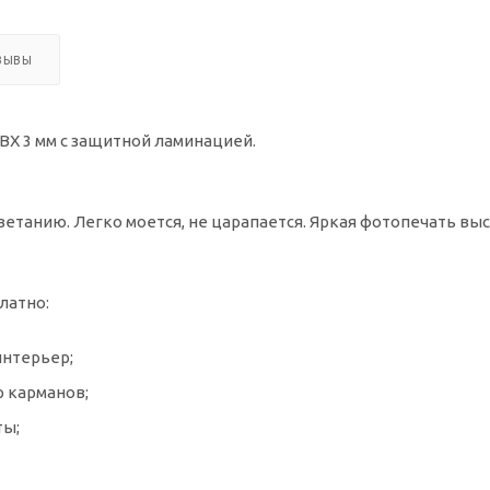
ЗЫВЫ
Х 3 мм с защитной ламинацией.
ветанию. Легко моется, не царапается. Яркая фотопечать выс
латно:
интерьер;
р карманов;
ты;
ости.