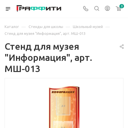
0
—
—
—
Каталог
Стенды для школы
Школьный музей
Стенд для музея "Информация", арт. МШ-013
Стенд для музея
"Информация", арт.
МШ-013