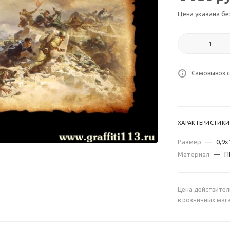
Цена указана бе
Самовывоз с
ХАРАКТЕРИСТИКИ
Размер
—
0,9х
Материал
—
П
Цена действител
в розничных маг