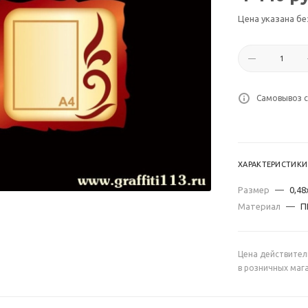
Цена указана бе
Самовывоз с
ХАРАКТЕРИСТИКИ
Размер
—
0,48
Материал
—
П
Цена действител
в розничных маг