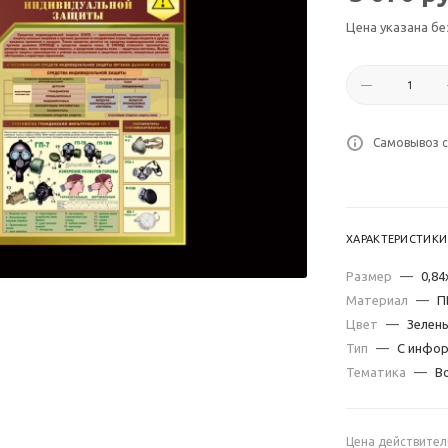
Цена указана бе
Самовывоз с
ХАРАКТЕРИСТИКИ
Размер
—
0,84
Материал
—
П
Цвет
—
Зелен
Тип
—
С инфо
Тематика
—
В
Цена действител