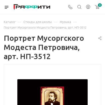
0
—
—
—
Каталог
Стенды для школы
Музыка
Портрет Мусоргского Модеста Петровича, арт. НП-3512
Портрет Мусоргского
Модеста Петровича,
арт. НП-3512