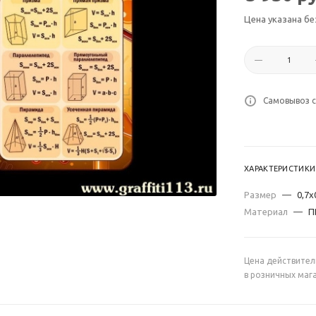
Цена указана бе
Самовывоз с
ХАРАКТЕРИСТИКИ
Размер
—
0,7х
Материал
—
П
Цена действител
в розничных маг