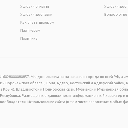
Условия оплаты
Условия дос
Условия доставки
Вопрос-отве
Как стать дилером
Партнерам
Политика
16028000080857. Мы доставляем наши заказы в города по всей РФ, а им
 и Воронежская область, Сочи, Адлер, Хостинский и Адлерский район, 
а Крым), Владивосток и Приморский Край, Мурманск и Мурманская обла
ая Республика. Размещенные данные носят информационный характер и 
вообладателя. Использование сайта (в том числе заполнение любых фо