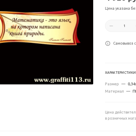
Цена указана бе
Самовывоз с
ХАРАКТЕРИСТИКИ
Размер
—
0,34
Материал
—
П
Цена действител
в розничных маг