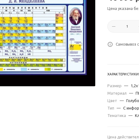
Цена указана бе
Самовывоз с
ХАРАКТЕРИСТИКИ
Размер
—
1,2х
Материал
—
П
Цвет
—
Голубо
Тип
—
С инфо
Тематика
—
К
Цена действител