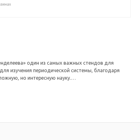
азинах
енделеева» один из самых важных стендов для
 для изучения периодической системы, благодаря
ложную, но интересную науку.
а.
печать на глянцевой пленке Orafol (пр-во Германия),