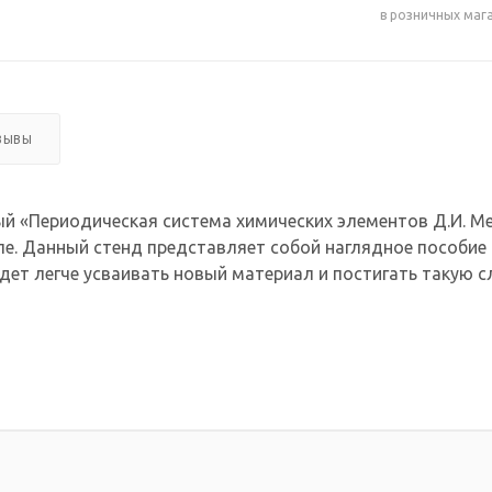
в розничных маг
ЗЫВЫ
 «Периодическая система химических элементов Д.И. М
ле. Данный стенд представляет собой наглядное пособие
дет легче усваивать новый материал и постигать такую с
изменить цветовое оформление, дизайн, размеры стенд
спененного пластика ПВХ 3 мм. Изображение - интерьерная 