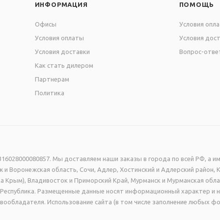
ИНФОРМАЦИЯ
ПОМОЩЬ
илами с разрешением печати 1440 dpi.
Офисы
Условия опл
Условия оплаты
Условия дос
Условия доставки
Вопрос-отве
купкой ознакомиться с содержанием стенда!
Как стать дилером
Партнерам
Политика
16028000080857. Мы доставляем наши заказы в города по всей РФ, а им
 и Воронежская область, Сочи, Адлер, Хостинский и Адлерский район, 
а Крым), Владивосток и Приморский Край, Мурманск и Мурманская обла
ая Республика. Размещенные данные носят информационный характер и 
вообладателя. Использование сайта (в том числе заполнение любых фо