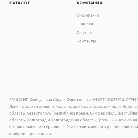
КАТАЛОГ
КОМПАНИЯ
экосольвентными черн
О компании
Новости
Отзывы
Рекомендуем перед по
Контакты
2026 © ИП Файзуллина Айгуль Фанитовна ИНН 027103025926, ОГРН 3
Ленинградская область, Краснодар и Краснодарский Край, Воронеж
область, Севастополь (республика Крым), Симферополь (республик
область, Волгоград и Волгоградская область, Грозный и Чеченск
использование материалов сайта без письменного разрешения пра
конфиденциальности.