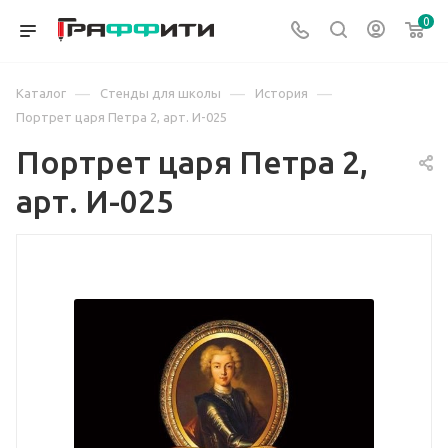
0
—
—
—
Каталог
Стенды для школы
История
Портрет царя Петра 2, арт. И-025
Портрет царя Петра 2,
арт. И-025