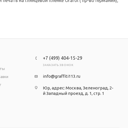
печать на глянцевой пленке Orafol ( пр-во Германия),
+7 (499) 404-15-29
ЗАКАЗАТЬ ЗВОНОК
аты
info@graffiti113.ru
тавки
т
Юр, адрес: Москва, Зеленоград, 2-
й Западный проезд, д. 1, стр. 1