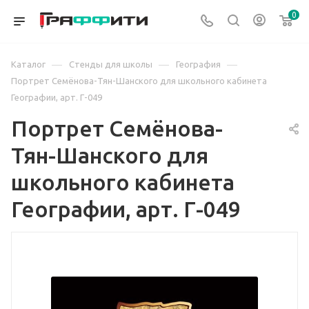
0
—
—
—
Каталог
Стенды для школы
География
Портрет Семёнова-Тян-Шанского для школьного кабинета
Географии, арт. Г-049
Портрет Семёнова-
Тян-Шанского для
школьного кабинета
Географии, арт. Г-049