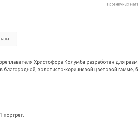
в розничных маг
ЗЫВЫ
ореплавателя Христофора Колумба разработан для разме
в благородной, золотисто-коричневой цветовой гамме, бе
1 портрет.