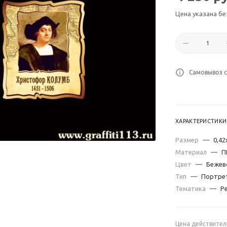
Цена указана бе
Самовывоз с
ХАРАКТЕРИСТИКИ
Размер
—
0,42
Материал
—
П
Цвет
—
Бежев
Тип
—
Портре
Тематика
—
Р
Цена действител